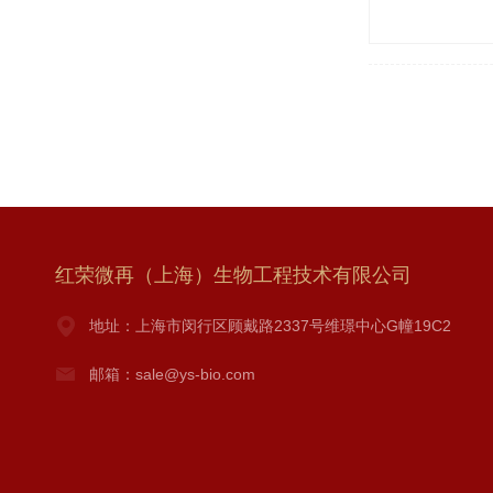
红荣微再（上海）生物工程技术有限公司
地址：上海市闵行区顾戴路2337号维璟中心G幢19C2
邮箱：sale@ys-bio.com