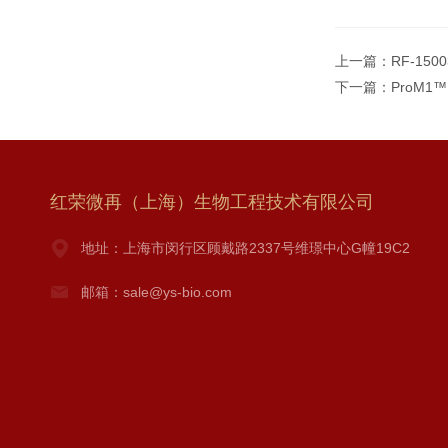
上一篇：
RF-150
下一篇：
ProM1™
红荣微再（上海）生物工程技术有限公司
地址：上海市闵行区顾戴路2337号维璟中心G幢19C2
邮箱：sale@ys-bio.com