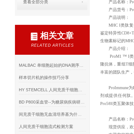
查看全部分类
产品名称：Pro
产品货号：Pro
产品说明：
MHC I
类肽复
鉴定特异性CD8+
相关文章
生物素标记的MH
RELATED ARTICLES
产品介绍：
ProM1
™ 
隆抗体，重组T细胞
MALBAC 单细胞起始的DNA测序文库构建试剂盒
丰富的团队生产，他
样本切片机的操作技巧分享
ProImmune
为
HY STEMCELL 人间充质干细胞培养基（无血清，脐带脂肪）
剂或提供任何肽。P
BD P800采血管--为糖尿病疾病研究和药物开发保驾护航
®
Pro5
I
类五聚体技
间充质干细胞无血清培养基为什么要用无血清培养基
产品名称：Pro
人间充质干细胞流式检测方案
现货供应，欢