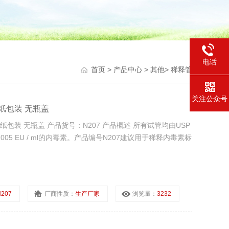
电话
首页
>
产品中心
>
其他
>
稀释管
关注公众号
箔纸包装 无瓶盖
纸包装 无瓶盖 产品货号：N207 产品概述 所有试管均由USP
005 EU / ml的内毒素。产品编号N207建议用于稀释内毒素标
207
厂商性质：
生产厂家
浏览量：
3232