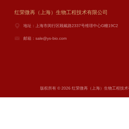
红荣微再（上海）生物工程技术有限公司
地址：上海市闵行区顾戴路2337号维璟中心G幢19C2
邮箱：sale@ys-bio.com
版权所有 © 2026 红荣微再（上海）生物工程技术有限公