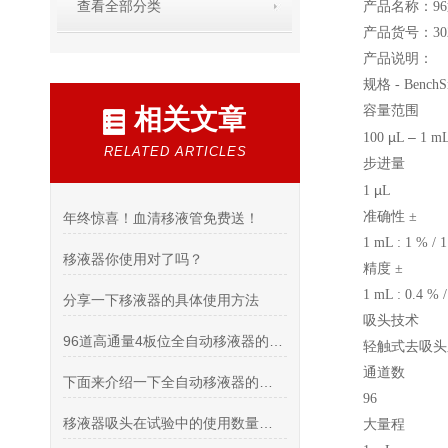
查看全部分类
产品名称：96
产品货号：302
产品说明：
规格 - Benc
容量范围
相关文章
µ
–
100
L
1 m
RELATED ARTICLES
步进量
µ
1
L
准确性 ±
年终惊喜！血清移液管免费送！
1 mL : 1 % / 1
移液器你使用对了吗？
精度 ±
1 mL : 0.4 % /
分享一下移液器的具体使用方法
吸头技术
96道高通量4板位全自动移液器的特点
轻触式去吸头系
通道数
下面来介绍一下全自动移液器的特点及应用
96
移液器吸头在试验中的使用数量是非常巨大的
大量程