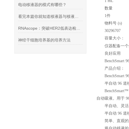
1 mL
电动移液器的模式有哪些？
数量
1
件
看完本篇你就知道移液器与移液管的区别有哪些了
物料号 (s)
RNAscope：突破HER2低表达检测瓶颈，精准指引乳腺癌靶向治疗
30296707
容量大小：
神经干细胞培养基的培养方法
仪器配备一个给
良好应用
BenchSmart 9
产品介绍：
BenchSmart 9
半自动 96 道
BenchSmart
™
自动吸液。用于 96 孔
半自动、灵活
半自动 96 
简单、直观的
将自动移液的