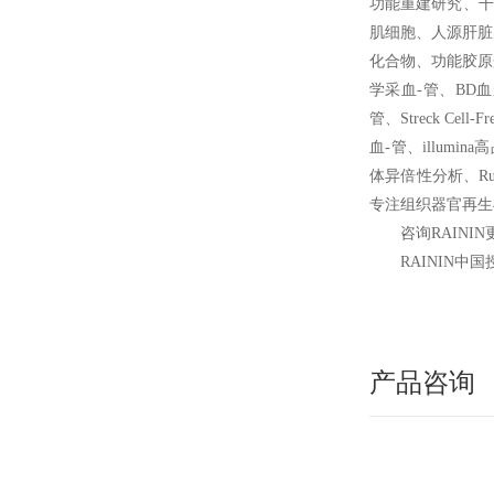
功能重建研究、干
肌细胞、人源肝脏
化合物、功能胶原蛋
学采血-管、BD血浆准
管、Streck Cel
血-管、illumi
体异倍性分析、Rubi
专注组织器官再生
咨询RAINI
RAININ
中国
产品咨询