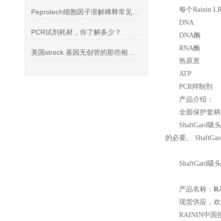
每个Raini
Peprotech细胞因子溶解稀释常见问题
DNA
PCR试剂耗材，你了解多少？
DNA
酶
RNA
酶
美国streck 基因无创管的那些相关知识
热原质
ATP
PCR
抑制剂
产品介绍：
全面保护套柄
ShaftGard
吸
的必要。 Shaft
ShaftGard
吸头
产品名称：
R
现货供应，欢
RAININ
中国