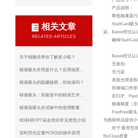
产品说明：
降低移液器污
ShaftGard
吸
相关文章
染。Rainin经过
RELATED ARTICLES
确保Shaft
Rainin
经过认证
关于细胞培养你了解多少呢？
无差别
移液吸头作用是什么？应用场景介绍
无污染
表面光滑度和
移液吸头的隐藏秘密，你知道吗？
排液端口外形
移液吸头：实验室中的精准艺术传递者
在EDP、Pipe
移液精度（非常
移液器吸头在试验中的使用数量是非常巨大的
FinePoint
吸头
BD科研CPT采血管的常见类型介绍
为残留样品提供小
对于通用型移液
实时荧光定量PCR仪的操作原理
BioClean质量