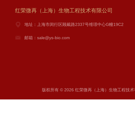
红荣微再（上海）生物工程技术有限公司
地址：上海市闵行区顾戴路2337号维璟中心G幢19C2
邮箱：sale@ys-bio.com
版权所有 © 2026 红荣微再（上海）生物工程技术有限公