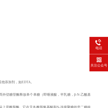
电话
关注公众号
其他添加剂，如EDTA。
外切糖苷酶释放单个单糖（即唾液酸，半乳糖，β-N-乙酰基
际上是酰胺酶。它在天冬酰胺氨基酸和N-连接聚糖的壳二糖核