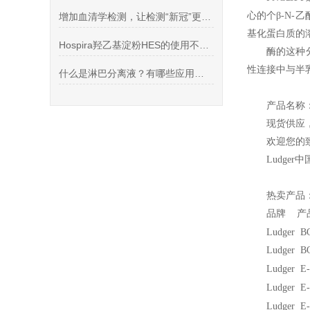
心的个β-N-
增加血清学检测，让检测“新冠”更加全面安全！
基化蛋白质的溶
Hospira羟乙基淀粉HES的使用不良反应有哪些
酶的这种分
性连接中与半
什么是淋巴分离液？有哪些应用呢？看看本篇吧
产品名称：
现货供应
欢迎您的致
Ludger
中
热卖产品
品牌 
Ludger 
Ludger 
Ludge
Ludge
Ludger