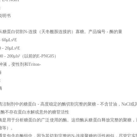
：
说明书
从糖蛋白切割N-连接（天冬酰胺连接的）寡糖。产品编号 - 酶的量
μ
¹
 60
Ls
E
μ
¹
 - 20
Ls
E
0 - 200
μls²（以前的E-PNG05）
冲液，变性剂和Triton-
酶
：
酶
洁制剂中的糖蛋白 - 高度稳定的酶切割完整的聚糖 - 不含甘油，NaCl或
有酶不存在蛋白水解或意外的糖苷活性
酶是用于分析糖蛋白的广泛使用的酶。这些酶从糖蛋白释放完整的聚糖，而
糖等）。
通常包含在酶组中，因为其切割完整的N-连接聚糖的活性相似，尽管它实