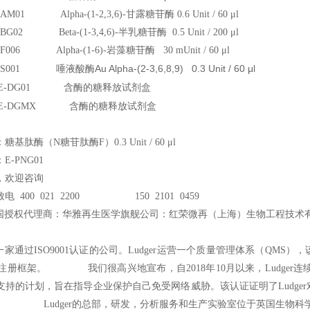
E-AM01 Alpha-(1-2,3,6)-
甘露糖苷酶 0.6 Unit / 60 μl
E-BG02 Beta-(1-3,4,6)-
半乳糖苷酶 0.5 Unit / 200 μl
E-F006 Alpha-(1-6)-
岩藻糖苷酶 30 mUnit / 60 μl
唾液酸酶Au Alpha-(2-3,6,8,9) 0.3 Unit / 60 μl
r E-S001
含酶的糖释放试剂盒
r KE-DG01
含酶的糖释放试剂盒
r KE-DGMX
基肽酶（N糖苷肽酶F）0.3 Unit / 60 μl
-PNG01
，欢迎咨询
电 400 021 2200 150 2101 0459
国授权代理商：华雅再生医学旗舰公司：红荣微再（上海）生物工程技术
一家通过ISO9001认证的公司。Ludger运营一个质量管理体系（QM
2015注册框架。 我们很高兴地宣布，自2018年10月以来，Ludger连续第二年获得了
支持的计划，旨在指导企业保护自己免受网络威胁。该认证证明了Ludge
。 Ludger的总部，研发，分析服务和生产实验室位于英国生物科学“