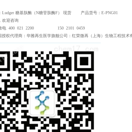
Ludger 糖基肽酶（N糖苷肽酶F） 现货 产品货号：E-PNG01
，欢迎咨询
电 400 021 2200 150 2101 0459
国授权代理商：华雅再生医学旗舰公司：红荣微再（上海）生物工程技术