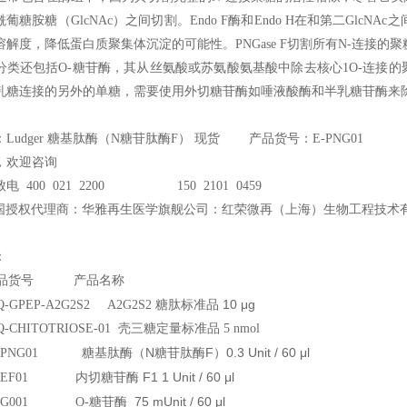
乙酰葡糖胺糖（GlcNAc）之间切割。Endo F酶和Endo H在和第二Gl
解度，降低蛋白质聚集体沉淀的可能性。PNGase F切割所有N-连接的聚糖，
类还包括O-糖苷酶，其从丝氨酸或苏氨酸氨基酸中除去核心1O-连接的聚糖（G
乳糖连接的另外的单糖，需要使用外切糖苷酶如唾液酸酶和半乳糖苷酶来
Ludger 糖基肽酶（N糖苷肽酶F） 现货 产品货号：E-PNG01
，欢迎咨询
电 400 021 2200 150 2101 0459
国授权代理商：华雅再生医学旗舰公司：红荣微再（上海）生物工程技术
：
产品货号 产品名称
糖肽标准品 10 μg
BQ-GPEP-A2G2S2 A2G2S2
BQ-CHITOTRIOSE-01
壳三糖定量标准品 5 nmol
糖基肽酶（N糖苷肽酶F）0.3 Unit / 60 μl
r E-PNG01
内切糖苷酶 F1 1 Unit / 60 μl
r E-EF01
糖苷酶 75 mUnit / 60 μl
 E-G001 O-