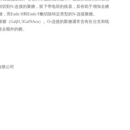
cNAc之间切割N-连接的聚糖，留下带电荷的残基，其有助于增加去糖
而Endo H和Endo F酶切除特定类型的N-连接聚糖。
alβ1,3GalNAcα）。O-连接的聚糖通常含有在分支和线
除去额外的糖。
有限公司