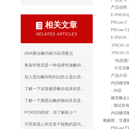
产品说明
E-PNG01
PNGase F.
相关文章
PNGase F
RELATED ARTICLES
E-PNG01 -
-PNG01-20
-PNG01-20
DNA聚合酶功能与应用要点
¹包括缓
鲁索利替尼是一种选择性激酶抑制剂
X
²仅含
产品介绍
加入蛋白酶抑制剂以防止蛋白质的降解
内切糖苷
了解一下岩藻糖苷酶在临床的意义吧
-
内切
糖苷酶从清
了解一下胰蛋白酶的物化性质是什么吧
-
测试所
PCR试剂耗材，你了解多少？
内切糖苷
葡糖胺，甘露
不同来源人间充质干细胞的原代培养及传代 脐带 脂肪
PNGase F