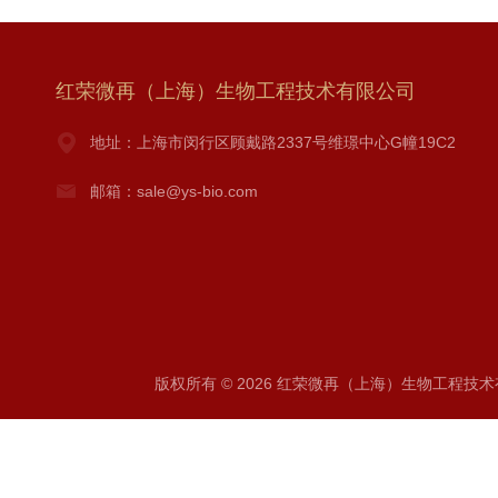
红荣微再（上海）生物工程技术有限公司
地址：上海市闵行区顾戴路2337号维璟中心G幢19C2
邮箱：sale@ys-bio.com
版权所有 © 2026 红荣微再（上海）生物工程技术有限公