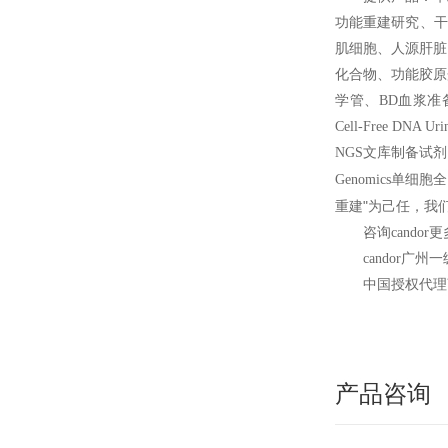
功能重建研究、干
肌细胞、人源肝脏
化合物、功能胶原蛋
学管、BD血浆准备管P
Cell-Free DN
NGS文库制备试剂盒
Genomics
"
重建
为己任，我
咨询candor
candor
广州一
中国授权代理
产品咨询