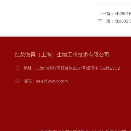
上一篇：
KK260
下一篇：
Kk260
红荣微再（上海）生物工程技术有限公司
地址：上海市闵行区顾戴路2337号维璟中心G幢19C2
邮箱：sale@ys-bio.com