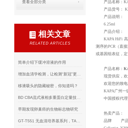
查看全部分类
产品名称：KA
产品货号： KK
产品说明：
6.25ml
产品介绍：
相关文章
KAPA HiFi
高
RELATED ARTICLES
测序的PCR（直
或基因组表征，定
简单介绍下缓冲溶液的作用
产品名称：
K
增加血清学检测，让检测“新冠”更加全面安全！
现货供应，欢
欢迎您的致电 
移液吸头的隐藏秘密，你知道吗？
KAPA
广州一
BD CBA流式液相多重蛋白定量技术 CBA kits
中国授权代理
早期发现卵巢癌的生物标志物研究
热卖产品：
GT-T551 无血清培养基系列，TAKARA（日本）
品牌 产品