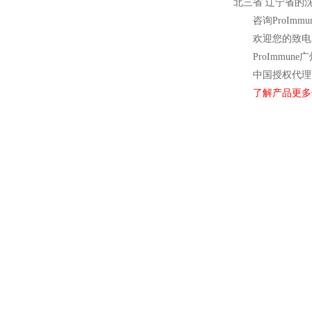
北三省 辽宁省的
咨询ProImm
欢迎您的致电 
ProImmune
广
中国授权代理
了解产品更多