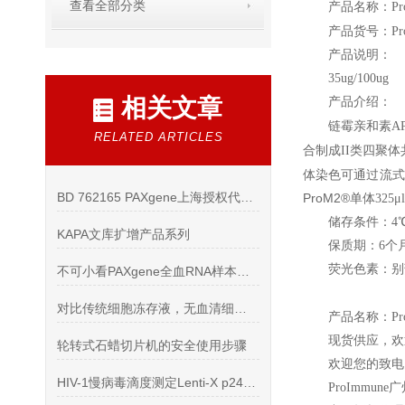
查看全部分类
产品名称：Pr
产品货号：Pr
产品说明：
35ug/100ug
相关文章
产品介绍：
链霉亲和素AP
RELATED ARTICLES
合制成II类四聚
体染色可通过流式
BD 762165 PAXgene上海授权代理全血RNA管
ProM2
®
单体325μ
储存条件：4
KAPA文库扩增产品系列
保质期：6个
荧光色素：别藻
不可小看PAXgene全血RNA样本收集管的作用
对比传统细胞冻存液，无血清细胞冻存液有哪些优势呢
产品名称：Pro
现货供应，欢
轮转式石蜡切片机的安全使用步骤
欢迎您的致电 
HIV-1慢病毒滴度测定Lenti-X p24 Rapid Titer
ProImmune
广