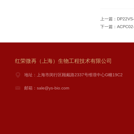
上一篇：
DP22VS
下一篇：
ACPC0
红荣微再（上海）生物工程技术有限公司
地址：上海市闵行区顾戴路2337号维璟中心G幢19C2
邮箱：sale@ys-bio.com