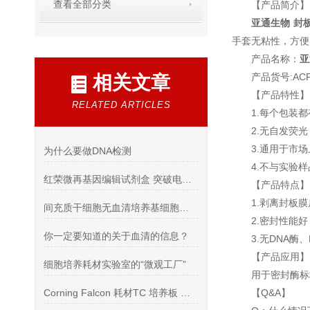
查看全部分类
【产品简介
亚通生物 封
手套无粘性，方
产品名称：
亚
产品货号:AC
相关文章
【产品特性
RELATED ARTICLES
1.每个包装
2.无自发荧
3.通用于市
为什么要做DNA检测
4.不与实验
红荣微再基因编辑试剂盒 突破电转瓶颈 · 原代细胞高效编辑
【产品特点
1.剥离封板
间充质干细胞无血清培养基细胞培养方法
2.密封性能
你一定要知道的关于血清的信息？
3.无DNA酶
【产品应用
细胞培养耗材实验室的“微观工厂”
用于密封酶标
Corning Falcon 耗材TC 培养板 细胞滤网 吸管 试管
【Q&A】