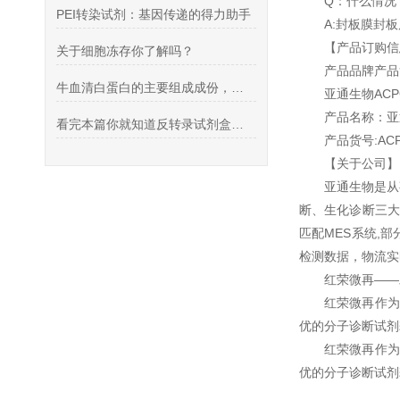
Q：什么情
PEI转染试剂：基因传递的得力助手
A:封板膜封
【产品订购
关于细胞冻存你了解吗？
产品品牌产
牛血清白蛋白的主要组成成份，看完你就知道了
亚通生物ACP
产品名称：亚
看完本篇你就知道反转录试剂盒的特点有哪些了
产品货号:AC
【关于公司
亚通生物是从
断、生化诊断三大
匹配MES系统,
检测数据，物流
红荣微再—
红荣微再作为
优的分子诊断试
红荣微再作为
优的分子诊断试