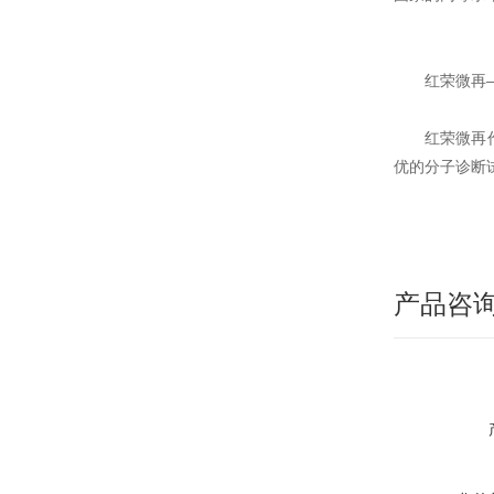
红荣微再
红荣微再
优的分子诊断
产品咨