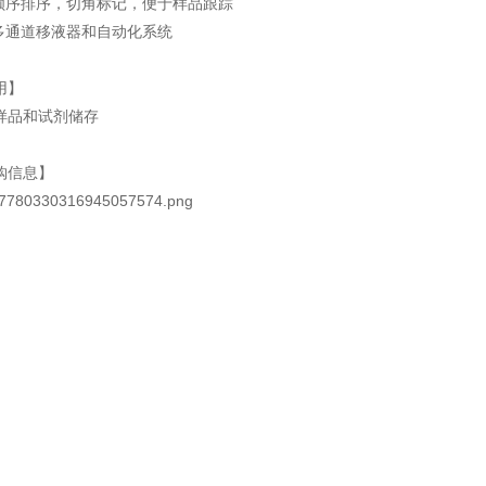
母顺序排序，切角标记，便于样品跟踪
于多通道移液器和自动化系统
用】
）样品和试剂储存
购信息】