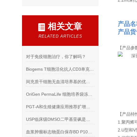
2.2ml
产品名
相关文章
产品货号
RELATED ARTICLES
【产品参
对于免疫细胞治疗，你了解吗？
Biogems T细胞活化抗人CD3单克隆抗体*
间充质干细胞无血清培养基的优势你知道么
OriGen PermaLife 细胞培养袋冻存袋
PGT-A和生殖健康应用推荐扩增产品
【产品特
USP临床级DMSO二甲基亚砜是重要的化工原料和溶剂
1.聚丙烯
2.U型和
血浆肿瘤标志物蛋白保存BD P100采血管规格