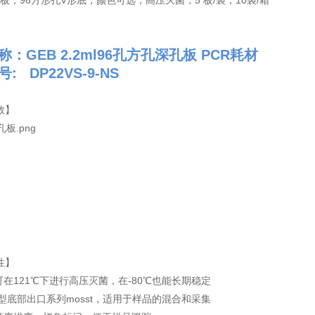
深孔板，96方形孔V形底，颜色可选，高压灭菌，5 板/袋，10袋/箱
称：
GEB 2.2ml96孔方孔深孔板 PCR耗材
: DP22VS-9-NS
数】
性】
可在121℃下进行高压灭菌，在-80℃也能长期稳定
V型底部出口系列mosst，适用于样品的混合和采集