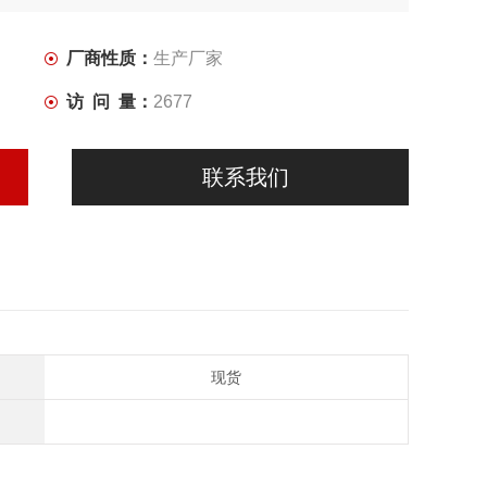
厂商性质：
生产厂家
访 问 量：
2677
联系我们
现货