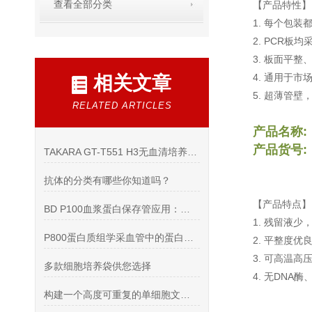
查看全部分类
【产品特性】
1. 每个包
2. PCR
3. 板面平
4. 通用于市场上
相关文章
5. 超薄管
RELATED ARTICLES
产品名称
产品货号: A
TAKARA GT-T551 H3无血清培养基，CAR T细胞扩增活化
抗体的分类有哪些你知道吗？
【产品特点】
BD P100血浆蛋白保存管应用：孕早期蛋白 BNP PD-L1
1. 残留液少
P800蛋白质组学采血管中的蛋白质组学的发展趋势
2. 平整
3. 可高温高压
多款细胞培养袋供您选择
4. 无DNA
构建一个高度可重复的单细胞文库WGA单细胞全基因组扩增试剂盒