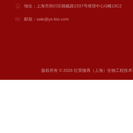
地址：上海市闵行区顾戴路2337号维璟中心G幢19C2
邮箱：sale@ys-bio.com
版权所有 © 2026 红荣微再（上海）生物工程技术有限公