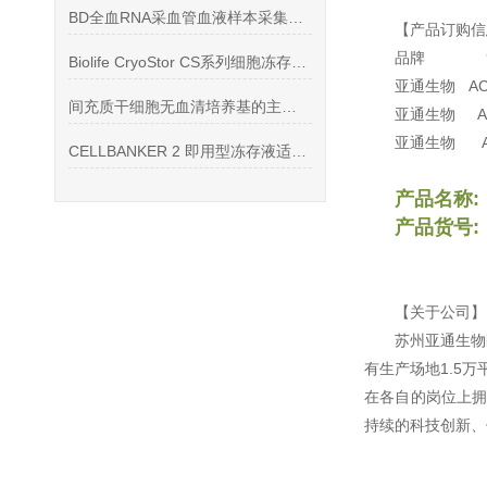
BD全血RNA采血管血液样本采集与保存的重要工具
【产品订购信
品牌
Biolife CryoStor CS系列细胞冻存液使用说明书
亚通生物
ACP
间充质干细胞无血清培养基的主要作用是什么
亚通生物 ACP
亚通生物 ACP
CELLBANKER 2 即用型冻存液适用细胞系
产品名称
产品货号: A
【关于公司】
苏州亚通生物
有生产场地1.5
在各自的岗位上拥
持续的科技创新、