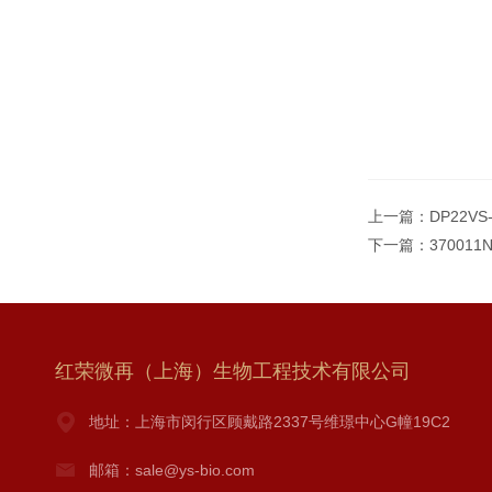
上一篇：
DP22V
下一篇：
37001
红荣微再（上海）生物工程技术有限公司
地址：上海市闵行区顾戴路2337号维璟中心G幢19C2
邮箱：sale@ys-bio.com