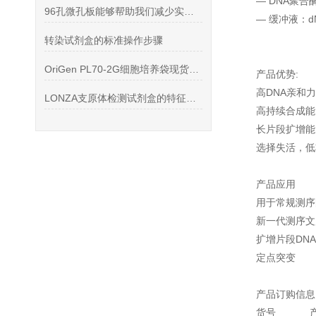
— DNA聚合酶
96孔微孔板能够帮助我们减少实验室操作的时间和成本
— 缓冲液：dN
转染试剂盒的标准操作步骤
OriGen PL70-2G细胞培养袋现货供应PL70-2G细胞培养袋
产品优势:
高DNA亲和
LONZA支原体检测试剂盒的特征及检测原理详述
高持续合成能
长片段扩增能
选择失活，低
产品应用
用于常规测序
新一代测序文
扩增片段DN
定点突变
产品订购信息
货号
产