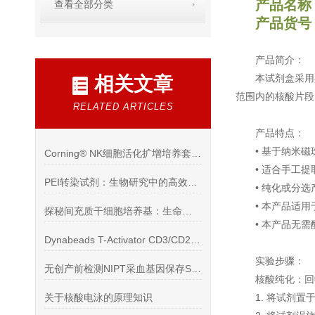
产品名称
查看全部分类
产品货号：
产品简介：
本试剂盒采用
相关文章
范围内的核酸片段
RELATED ARTICLES
产品特点：
• 基于纳米
Corning® NK细胞活化扩增培养套装操作方法
• 适合手工
PEI转染试剂：生物研究中的高效载体工具
• 纯化或分
• 本产品适用
探秘间充质干细胞培养基：生命科学的精密舞台
• 本产品无
Dynabeads T-Activator CD3/CD28 磁珠操作
实验步骤：
无创产前检测NIPT采血基因保存Streck BCT管
核酸纯化：回
关于核酸电泳的原理知识
1. 将试剂