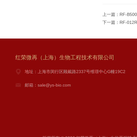
上一篇：
RF-B5
下一篇：
RF-01
红荣微再（上海）生物工程技术有限公司
地址：上海市闵行区顾戴路2337号维璟中心G幢19C2
邮箱：sale@ys-bio.com