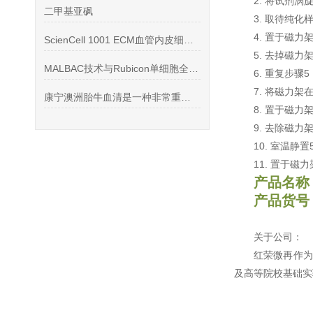
2. 将试剂
二甲基亚砜
3. 取待纯化
4. 置于磁
ScienCell 1001 ECM血管内皮细胞培养基文献目录
5. 去掉磁
MALBAC技术与Rubicon单细胞全基因组扩增试剂盒介绍
6. 重复步骤
7. 将磁力
康宁澳洲胎牛血清是一种非常重要的生物学实验试剂
8. 置于磁
9. 去除磁力架
10. 室温静置
11. 置于
产品名称
产品货号：
关于公司：
红荣微再作为
及高等院校基础实