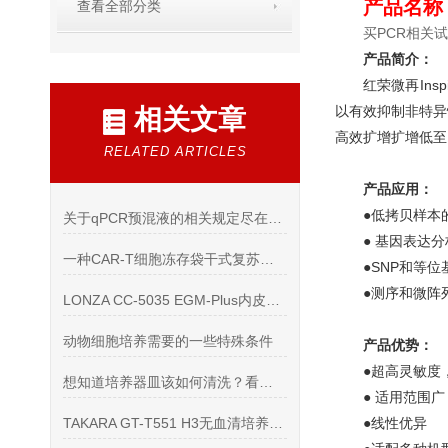
产品名称
查看全部分类
买PCR相关
产品简介：
红荣微再Ins
以有效抑制非特异
相关文章
高效扩增扩增低至1
RELATED ARTICLES
产品应用：
●低拷贝样本
关于qPCR预混液的相关规定尽在本篇
● 基因表达分
一种CAR-T细胞冻存袋干式复苏方法
●SNP和等
●测序和微阵
LONZA CC-5035 EGM-Plus内皮细胞培养基背景
动物细胞培养需要的一些特殊条件
产品优势：
●超高灵敏度
想知道培养器皿该如何清洗？看看这些吧
● 适用范围
TAKARA GT-T551 H3无血清培养基，CAR T细胞扩增活化
●线性优异