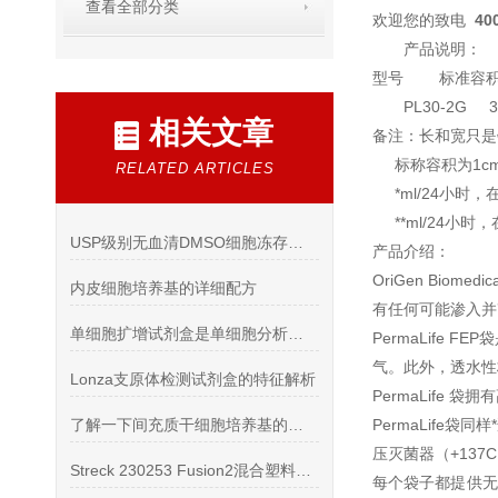
查看全部分类
欢迎您的致电
4
产品说明：
型号 标准容积mL 
PL30-2G
相关文章
备注：长和宽只是
标称容积为1c
RELATED ARTICLES
*ml/24小时，
**ml/24小时
USP级别无血清DMSO细胞冻存液冻存盒2018年*
产品介绍：
OriGen Bi
内皮细胞培养基的详细配方
有任何可能渗入并
单细胞扩增试剂盒是单细胞分析的工具
PermaLif
气。此外，透水性
Lonza支原体检测试剂盒的特征解析
PermaLife
了解一下间充质干细胞培养基的使用方法及注意事项吧
PermaLife
压灭菌器（+13
Streck 230253 Fusion2混合塑料采血管操作
每个袋子都提供无