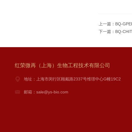
上一篇：
BQ-GPE
下一篇：
BQ-CHI
红荣微再（上海）生物工程技术有限公司
地址：上海市闵行区顾戴路2337号维璟中心G幢19C2
邮箱：sale@ys-bio.com