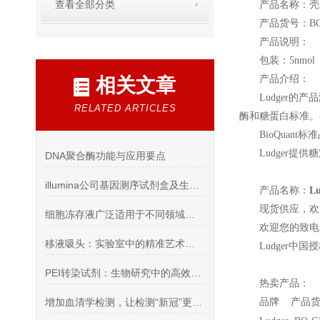
查看全部分类
产品名称：壳三
产品货号：BQ-C
产品说明：
包装：5nmol
产品介绍：
相关文章
Ludger
的产品
RELATED ARTICLES
酶和糖蛋白标准。
BioQuant
标准品 
Ludger
提供糖
DNA聚合酶功能与应用要点
illumina公司基因测序试剂盒及生物试剂
产品名称：
L
现货供应，欢
细胞冻存液广泛适用于不同领域和应用中，包括但不限于以下几个方面
欢迎您的致电 
移液吸头：实验室中的精准艺术传递者
Ludger
中国授
PEI转染试剂：生物研究中的高效载体工具
热卖产品：
增加血清学检测，让检测“新冠”更加全面安全！
品牌 产品