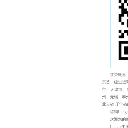
红荣微再
宗旨，经过近
市、天津市、
州、无锡、泰
北三省 辽宁
咨询Ludg
欢迎您的致
Ludger
中