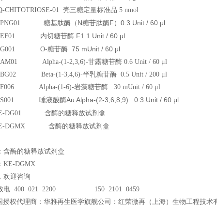
BQ-CHITOTRIOSE-01
壳三糖定量标准品 5 nmol
糖基肽酶（N糖苷肽酶F）0.3 Unit / 60 μl
r E-PNG01
内切糖苷酶 F1 1 Unit / 60 μl
r E-EF01
糖苷酶 75 mUnit / 60 μl
 E-G001 O-
E-AM01 Alpha-(1-2,3,6)-
甘露糖苷酶 0.6 Unit / 60 μl
E-BG02 Beta-(1-3,4,6)-
半乳糖苷酶 0.5 Unit / 200 μl
E-F006 Alpha-(1-6)-
岩藻糖苷酶 30 mUnit / 60 μl
唾液酸酶Au Alpha-(2-3,6,8,9) 0.3 Unit / 60 μl
r E-S001
含酶的糖释放试剂盒
r KE-DG01
含酶的糖释放试剂盒
r KE-DGMX
：含酶的糖释放试剂盒
KE-DGMX
，欢迎咨询
电 400 021 2200 150 2101 0459
国授权代理商：华雅再生医学旗舰公司：红荣微再（上海）生物工程技术