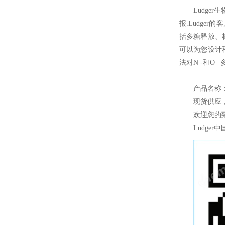
Ludger
生
报.Ludge
括多糖释放、标
可以为您设计和
法对N -和O
产品名称
现货供应
欢迎您的致
Ludger
中