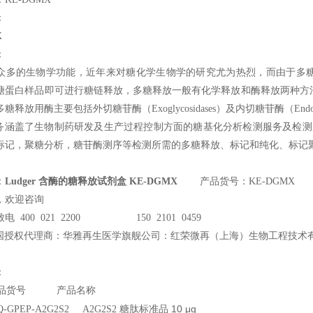
：
X
：
众多的生物学功能，近年来对糖化学生物学的研究尤为热烈，而由于多
蛋白样品即可进行糖链释放，多糖释放一般有化学释放和酶释放两种方法。L
释放用酶主要包括外切糖苷酶（Exoglycosidases）及内切糖苷酶（Endoglyc
务涵盖了生物制药研发及生产过程控制方面的糖基化分析检测服务及检测
标记，聚糖分析，糖苷酶测序等检测所需的多糖释放、标记和纯化、标记聚
：
Ludger 含酶的糖释放试剂盒 KE-DGMX
产品货号：KE-DGMX
，欢迎咨询
电 400 021 2200 150 2101 0459
国授权代理商：华雅再生医学旗舰公司：红荣微再（上海）生物工程技术
：
产品货号 产品名称
糖肽标准品 10 μg
BQ-GPEP-A2G2S2 A2G2S2