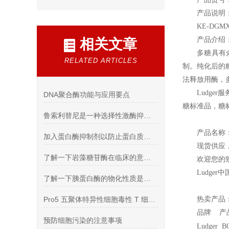
产品说明
KE-DGM
产品介绍
相关文章
多糖具有
RELATED ARTICLES
制。纯化后的糖
法释放用酶，多糖
Ludger
服
DNA聚合酶功能与应用要点
糖标准品，糖
鲁索利替尼是一种选择性激酶抑制剂
产品名称
加入蛋白酶抑制剂以防止蛋白质的降解
现货供应
了解一下岩藻糖苷酶在临床的意义吧
欢迎您的致
Ludger
中
了解一下胰蛋白酶的物化性质是什么吧
Pro5 五聚体特异性细胞毒性 T 细胞的理想检测工具
热卖产品
品牌 
预防细胞污染的注意事项
Ludger 