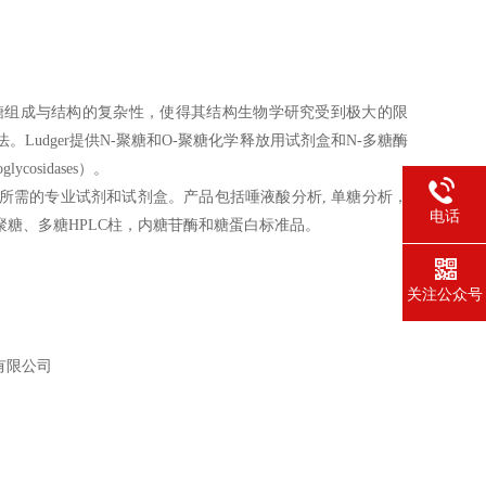
糖组成与结构的复杂性，使得其结构生物学研究受到极大的限
udger提供N-聚糖和O-聚糖化学释放用试剂盒和N-多糖酶
osidases）。
所需的专业试剂和试剂盒。产品包括唾液酸分析, 单糖分析，
电话
糖、多糖HPLC柱，内糖苷酶和糖蛋白标准品。
关注公众号
有限公司