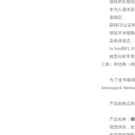
值得您长期信
专为人遗传染
道稳定。
获得CE认证
缩短羊水细胞
染色体形态，
In Situ
和FL
核型分析常用
三体）和结构（例
为了使羊膜细胞
Amnioquick Medi
产品由独立的
产品名称：
德
现货供应，欢
欢迎您的致电 