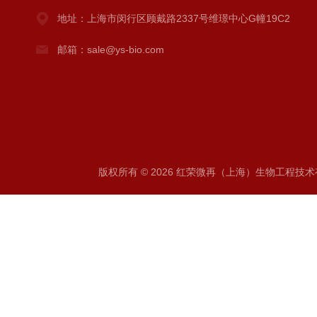
地址：上海市闵行区顾戴路2337号维璟中心G幢19C2
邮箱：sale@ys-bio.com
版权所有 © 2026 红荣微再（上海）生物工程技术有限公