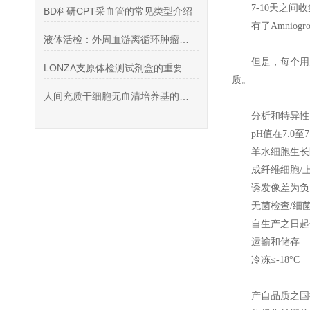
7-10
天之间收
BD科研CPT采血管的常见类型介绍
有了Amniog
液体活检：外周血游离循环肿瘤细胞（CTC）保存管
但是，每个用
LONZA支原体检测试剂盒的重要意义
质。
人间充质干细胞无血清培养基的发展
分析和特异性
pH
值在7.0至7
羊水细胞生长
成纤维细胞/
诱发像差为负
无菌检查/细
自生产之日起
运输和储存
冷冻≤-18°C
产自品质之国