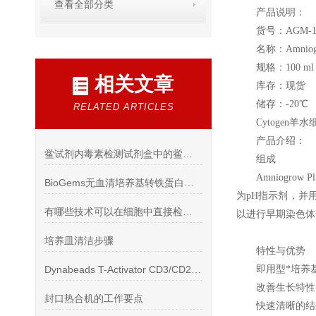
查看全部分类
产品说明：
货号：AGM-1
名称：Amniog
规格：100 ml
相关文章
库存：现货
储存：-20℃
RELATED ARTICLES
Cytogen
羊水
产品介绍：
鲎试剂内毒素检测试剂盒中的鲎试剂有什么作用
组成
Amniogrow Pl
BioGems无血清培养基转铁蛋白问答
为pH指示剂，并用
有哪些技术可以在细胞中直接检测RNA？
以进行早期染色体
培养皿清洁步骤
特性与优势
Dynabeads T-Activator CD3/CD28 磁珠操作
即用型*培养
改善生长特性
封口热合机的工作要点
快速清晰的结