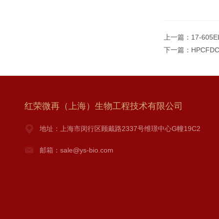
上一篇：
17-60
下一篇：
HPCFD
红荣微再（上海）生物工程技术有限公司
地址：上海市闵行区顾戴路2337号维璟中心G幢19C2
邮箱：sale@ys-bio.com