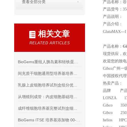
查看全部分类
产品名称：谷
产品货号：3505
产品说明：
产品介绍：
—
相关文章
GlutaMAX
RELATED ARTICLES
产品名称：
G
现货供应，欢
欢迎您的致电 
BioGems重组人胰岛素和转铁蛋白—细胞无血清培养添加
Gibco
广州一
间充质干细胞通用型培养基培养注意事项
中国授权代理
热卖产品：
乳腺上皮细胞培养试剂盒组分优化与体外培养实操技术
品牌 产品
从增殖到成管：内皮细胞基础培养基的关键支持作用
LONZA 1
Gibco 350
成纤维细胞培养基完整试剂盒细胞培养技术要点
Gibco 25
BioGems ITSE 培养基添加物 00-101细胞培养专用
helios HP