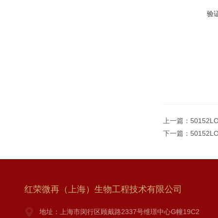
验
上一篇：
50152
下一篇：
50152
红荣微再（上海）生物工程技术有限公司
地址：上海市闵行区顾戴路2337号维璟中心G幢19C2