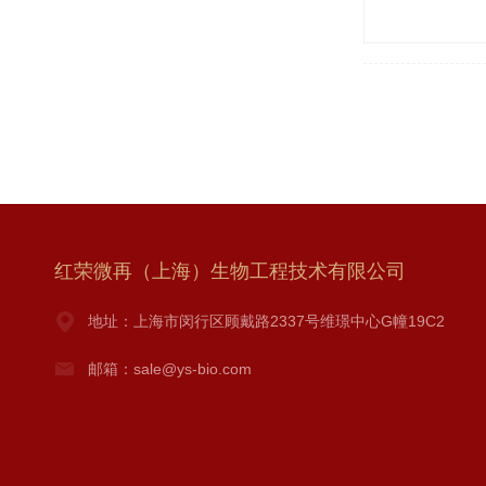
红荣微再（上海）生物工程技术有限公司
地址：上海市闵行区顾戴路2337号维璟中心G幢19C2
邮箱：sale@ys-bio.com