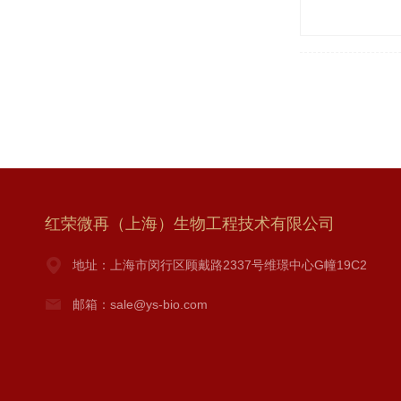
红荣微再（上海）生物工程技术有限公司
地址：上海市闵行区顾戴路2337号维璟中心G幢19C2
邮箱：sale@ys-bio.com