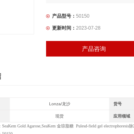
买试剂 找华雅
产品型号：
50150
更多生物试剂 就在华雅思创—【华雅思创为
更新时间：
2023-07-28
产品咨询
绍
Lonza/龙沙
货号
现货
应用领域
Kem Gold Agarose,SeaKem 金琼脂糖 Pulesd-field gel electropho
0150