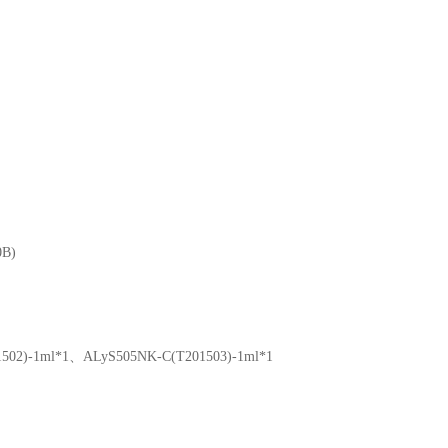
0B)
502)-1ml*1、ALyS505NK-C(T201503)-1ml*1