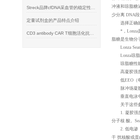
冲液和琼脂糖
Streck品牌cfDNA采血管的稳定性分享
段
少分离 DNA
定量试剂盒的产品特点介绍
选择正确
*，Lon
CD3 antibody CAR T细胞活化抗人CD3单抗
脂糖是生物分子分
Lonza Sea
Lonza
琼脂
琼脂糖性
高凝胶强
低EEO（
脉冲场凝胶
垂直电泳中可
关于这些
1.
凝胶强
分子核 酸。Se
2.
低电渗
干 扰核酸或蛋白电