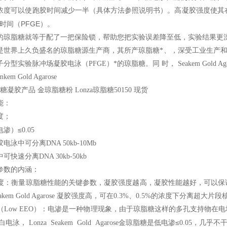
浓度可以使跑胶时间减少一半（具体方法参照说明书）。高凝胶强度使其
时间（PFGE）。
的琼脂糖就等于配了一把保险锁，帮助您把实验误差降至低，实验结果更
za是世界上久负盛名的琼脂糖源生产商，其所产琼脂糖*、，深受工业生产和科研用户的欢
型实验脉冲场凝胶电泳（PFGE）*的琼脂糖。同 时， Seakem Gold Aga
mkem Gold Agarose
糖凝胶产品 金琼脂糖粉 Lonza琼脂糖50150 现货
能：
度；
≤
电渗）
0.05
电泳中可分离DNA 50kb-10Mb
快速分离DNA 30kb-50kb
参数的内涵：
度：衡量琼脂糖性能的关键参数，凝胶强度越高，凝胶性能越好，可以保
akem Gold Agarose 凝胶强度高，可在0.3%、0.5%的浓度下分离超大片
（Low EEO）：电渗是一种物理现象，由于琼脂糖这样的多孔支持物
≤
泳， Lonza Seakem Gold Agarose金琼脂糖是低电渗
0.05
，几乎不