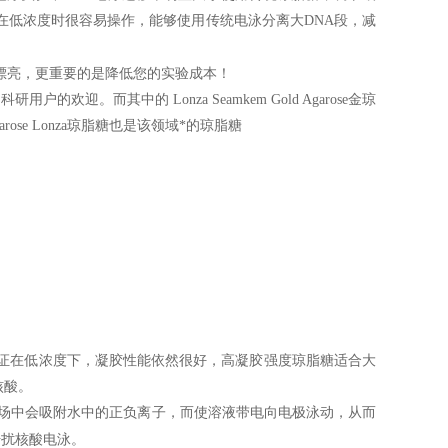
在低浓度时很容易操作，能够使用传统电泳分离大DNA段，减
漂亮，更重要的是降低您的实验成本！
迎。而其中的 Lonza Seamkem Gold Agarose金琼
rose Lonza琼脂糖也是该领域*的琼脂糖
证在低浓度下，凝胶性能依然很好，高凝胶强度琼脂糖适合大
段核酸。
在电场中会吸附水中的正负离子，而使溶液带电向电极泳动，从而
干扰核酸电泳。