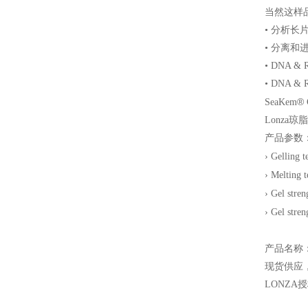
当然这样品
• 分析长片
• 分离和进一
• DNA 
• DNA &
®
SeaKem
Lonza
琼脂
产品参数
› Gelling 
› Melting 
› Gel stre
› Gel stre
产品名称
现货供应
LONZA
授