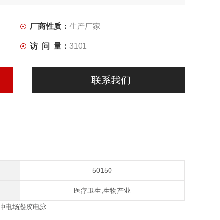
厂商性质：
生产厂家
您考虑更多！！！】
访 问 量：
3101
联系我们
50150
医疗卫生,生物产业
resis脉冲电场凝胶电泳