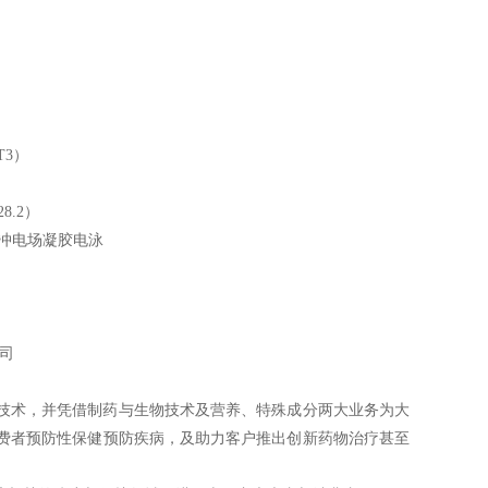
T3）
8.2）
resis脉冲电场凝胶电泳
司
技术，并凭借制药与生物技术及营养、特殊成分两大业务为大
费者预防性保健预防疾病，及助力客户推出创新药物治疗甚至