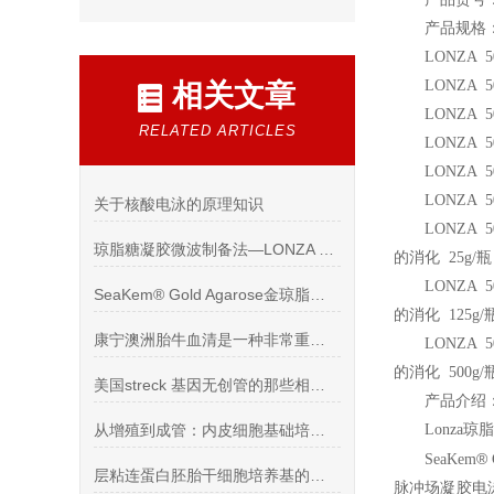
产品规格
LONZA 50
LONZA 50
相关文章
LONZA 50
RELATED ARTICLES
LONZA 50
LONZA 50
LONZA 50
关于核酸电泳的原理知识
LONZA 5
琼脂糖凝胶微波制备法—LONZA SeaKem Gold
的消化 25g/瓶
LONZA 5
SeaKem® Gold Agarose金琼脂糖凝胶文献
的消化 125g/
康宁澳洲胎牛血清是一种非常重要的生物学实验试剂
LONZA 5
的消化 500g/
美国streck 基因无创管的那些相关知识
产品介绍
从增殖到成管：内皮细胞基础培养基的关键支持作用
Lonza
琼脂
®
SeaKem
层粘连蛋白胚胎干细胞培养基的培养条件介绍
脉冲场凝胶电