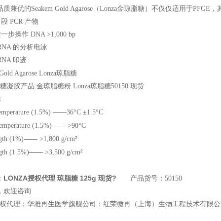
质兼优的Seakem Gold Agarose（Lonza金琼脂糖）不仅仅适用于P
段 PCR 产物
步操作 DNA >1,000 bp
& RNA 的分析电泳
 RNA 印迹
Gold Agarose Lonza
琼脂糖
糖凝胶产品 金琼脂糖粉 Lonza琼脂糖50150 现货
：
――
°
±
°
temperature (1.5%)
36
C
1.5
C
――
°
temperature (1.5%)
>90
C
――
²
ngth (1%)
>1,800 g/cm
――
²
ngth (1.5%)
>3,500 g/cm
LONZA授权代理 琼脂糖 125g 现货
?
：
产品货号：50150
，欢迎咨询
权代理：华雅再生医学旗舰公司：红荣微再（上海）生物工程技术有限公