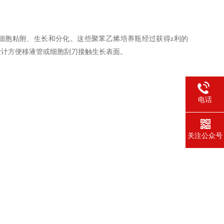
s™ 培养瓶可加强细胞粘附、生长和分化。这些聚苯乙烯培养瓶经过获得z利的
广口设计方便移液管或细胞刮刀接触生长表面。
电话
关注公众号