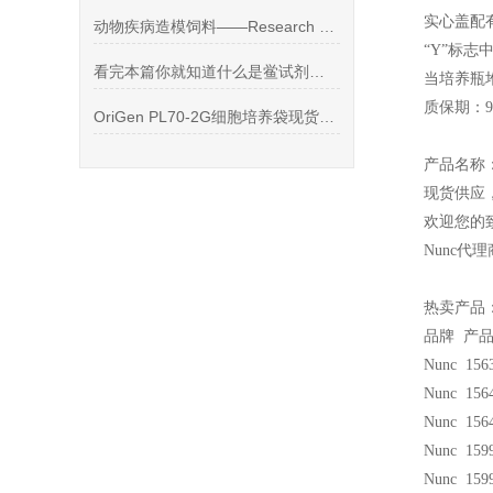
实心盖配
动物疾病造模饲料——Research Diets D12492
“Y”标
看完本篇你就知道什么是鲎试剂内毒素检测试剂盒了
当培养瓶
质保期：9
OriGen PL70-2G细胞培养袋现货供应PL70-2G细胞培养袋
产品名称
现货供应
欢迎您的致
Nunc
代理
热卖产品
品牌 产
Nunc 156
Nunc 156
Nunc 156
Nunc 159
Nunc 159