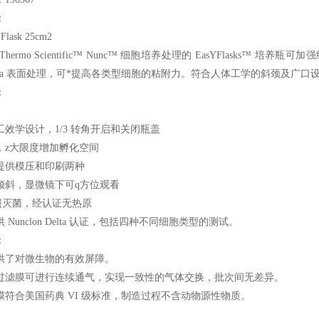
：
Flask 25cm2
Thermo Scientific™ Nunc™ 细胞培养处理的 EasYFlask
™ Delta 表面处理，可*提高各类型细胞的粘附力。符合人体工学的斜颈及
：
效学设计，1/3 转角开启和关闭瓶盖
，z大限度增加孵化空间
提供模压和印刷两种
倾斜，显微镜下可q方位观看
辐照灭菌，经认证无热原
 Nunclon Delta 认证，包括四种不同细胞类型的测试。
：
供了对微生物的有效屏障。
过滤膜可进行连续通气，实现一致性的气体交换，批次间无差异。
膜符合美国药典 VI 级标准，制造过程不含动物源性物质。