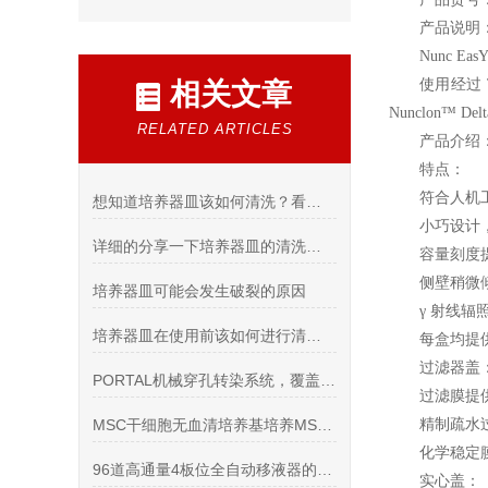
产品说明
Nunc EasY
使用经过 
相关文章
Nunclon
RELATED ARTICLES
产品介绍
特点：
符合人机工
想知道培养器皿该如何清洗？看看这些吧
小巧设计
详细的分享一下培养器皿的清洗方法
容量刻度
侧壁稍微
培养器皿可能会发生破裂的原因
γ 射线
培养器皿在使用前该如何进行清理洗
每盒均提供
过滤器盖
PORTAL机械穿孔转染系统，覆盖研发至临床的全链条需求
过滤膜提
MSC干细胞无血清培养基培养MSC细胞效果如何
精制疏水
化学稳定
96道高通量4板位全自动移液器的特点
实心盖：