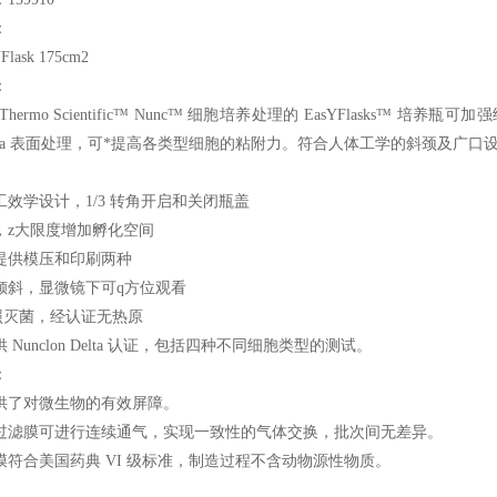
：
Flask 175cm2
：
Thermo Scientific™ Nunc™ 细胞培养处理的 EasYFlask
™ Delta 表面处理，可*提高各类型细胞的粘附力。符合人体工学的斜颈及
效学设计，1/3 转角开启和关闭瓶盖
，z大限度增加孵化空间
提供模压和印刷两种
倾斜，显微镜下可q方位观看
辐照灭菌，经认证无热原
 Nunclon Delta 认证，包括四种不同细胞类型的测试。
：
供了对微生物的有效屏障。
过滤膜可进行连续通气，实现一致性的气体交换，批次间无差异。
膜符合美国药典 VI 级标准，制造过程不含动物源性物质。