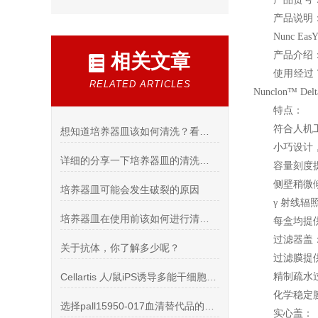
产品说明
Nunc EasY
产品介绍
相关文章
使用经过 
RELATED ARTICLES
Nunclon
特点：
符合人机工
想知道培养器皿该如何清洗？看看这些吧
小巧设计
详细的分享一下培养器皿的清洗方法
容量刻度
侧壁稍微
培养器皿可能会发生破裂的原因
γ 射线
培养器皿在使用前该如何进行清理洗
每盒均提供
过滤器盖
关于抗体，你了解多少呢？
过滤膜提
Cellartis 人/鼠iPS诱导多能干细胞/ES胚胎干细胞培养产品
精制疏水
化学稳定
选择pall15950-017血清替代品的理由,欢迎了解
实心盖：