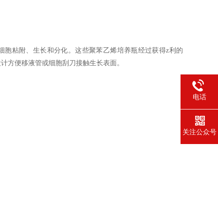
s™ 培养瓶可加强细胞粘附、生长和分化。这些聚苯乙烯培养瓶经过获得z利的
广口设计方便移液管或细胞刮刀接触生长表面。
电话
关注公众号