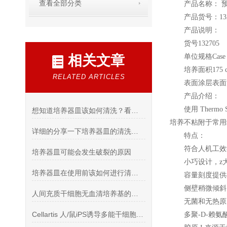
查看全部分类
产品名称：
预
产品货号：132
产品说明：
货号132705
相关文章
单位规格Case o
培养面积175 
RELATED ARTICLES
表面涂层表面涂层P
产品介绍：
使用 Therm
想知道培养器皿该如何清洗？看看这些吧
培养不粘附于常用
详细的分享一下培养器皿的清洗方法
特点：
符合人机工效
培养器皿可能会发生破裂的原因
小巧设计，z
培养器皿在使用前该如何进行清理洗
容量刻度提供
侧壁稍微倾斜
人间充质干细胞无血清培养基的发展
无菌和无热原
Cellartis 人/鼠iPS诱导多能干细胞/ES胚胎干细胞培养产品
多聚-D-赖