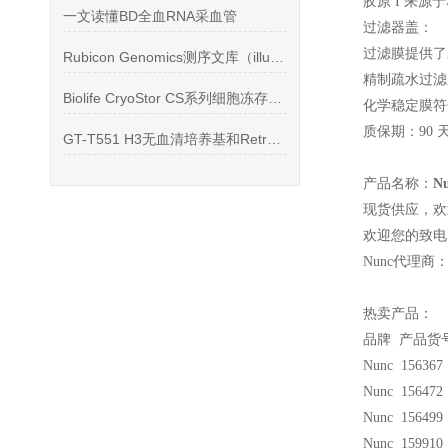
胶原 I 来源
一文读懂BD全血RNA采血管
过滤器盖：
过滤膜提供了
Rubicon Genomics测序文库（illumina平台）
精制疏水过滤
Biolife CryoStor CS系列细胞冻存液使用说明书
化学稳定膜符
质保期：90 
GT-T551 H3无血清培养基和RetroNectin*
产品名称：
N
现货供应，欢
欢迎您的致电 
Nunc
代理商
热卖产品：
品牌 产品货
Nunc 156367
Nunc 156472
Nunc 156499
Nunc 159910