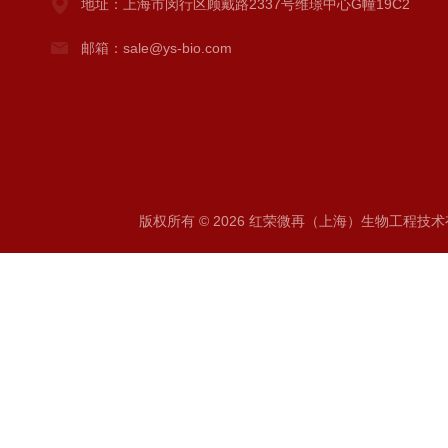
地址：上海市闵行区顾戴路2337号维璟中心G幢19C2
邮箱：sale@ys-bio.com
版权所有 © 2026 红荣微再（上海）生物工程技术有限公