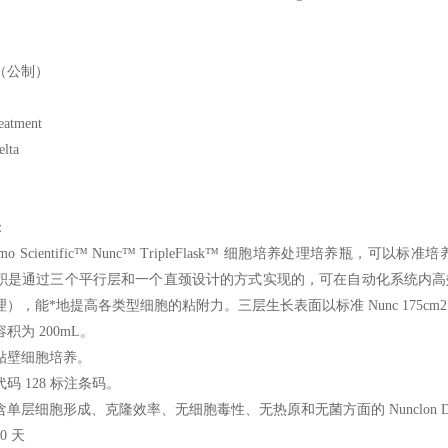
（公制）
eatment
elta
：
rmo Scientific™ Nunc™ TripleFlask™ 细胞培养处理培养瓶
通过三个平行层和一个直颈设计的方式实现的，可在自动化系统内高效工作。Tripl
），能*地提高各类型细胞的粘附力。三层生长表面以标准 Nunc 175cm2 
积为 200mL。
贴壁细胞培养。
码 128 标注条码。
单层细胞形成、克隆效率、无细胞毒性、无热原和无菌方面的 Nunclon Del
0 天