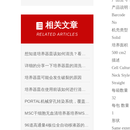
产品说明
Barcode
No
相关文章
机壳类型
RELATED ARTICLES
Solid
培养面积
500 cm2
想知道培养器皿该如何清洗？看看这些吧
描述
详细的分享一下培养器皿的清洗方法
Cell Cultu
Neck Style
培养器皿可能会发生破裂的原因
Straight
培养器皿在使用前该如何进行清理洗
每箱数量
32
PORTAL机械穿孔转染系统，覆盖研发至临床的全链条需求
每包 数量
MSC干细胞无血清培养基培养MSC细胞效果如何
1
形状
96道高通量4板位全自动移液器的特点
Same exter