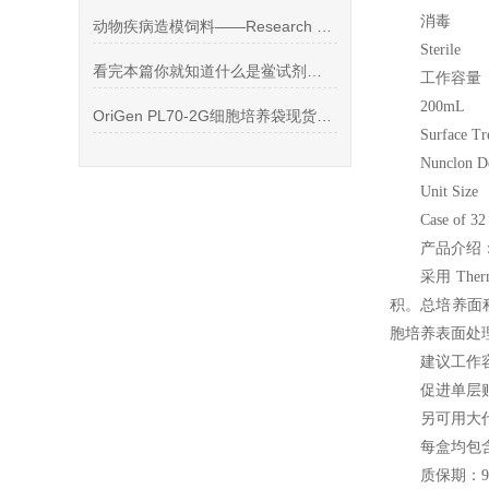
消毒
动物疾病造模饲料——Research Diets D12492
Sterile
看完本篇你就知道什么是鲎试剂内毒素检测试剂盒了
工作容量
200mL
OriGen PL70-2G细胞培养袋现货供应PL70-2G细胞培养袋
Surface Tr
Nunclon D
Unit Size
Case of 32
产品介绍
采用 The
积。总培养面积是
胞培养表面处理
建议工作容
促进单层
另可用大代
每盒均包含
质保期：9