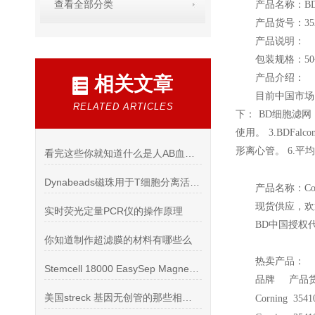
查看全部分类
产品名称：B
产品货号：352
产品说明：
包装规格：50
产品介绍：
相关文章
目前中国市场
RELATED ARTICLES
下： BD细胞滤网
使用。 3.BDFa
形离心管。 6.平
看完这些你就知道什么是人AB血清了
Dynabeads磁珠用于T细胞分离活化和扩增
产品名称：Corn
现货供应，欢
实时荧光定量PCR仪的操作原理
BD
中国授权
你知道制作超滤膜的材料有哪些么
热卖产品：
Stemcell 18000 EasySep Magnet中文版说明书
品牌 产品货
美国streck 基因无创管的那些相关知识
Corning 354