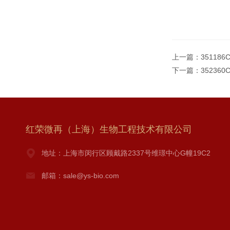
上一篇：
35118
下一篇：
352360
红荣微再（上海）生物工程技术有限公司
地址：上海市闵行区顾戴路2337号维璟中心G幢19C2
邮箱：sale@ys-bio.com