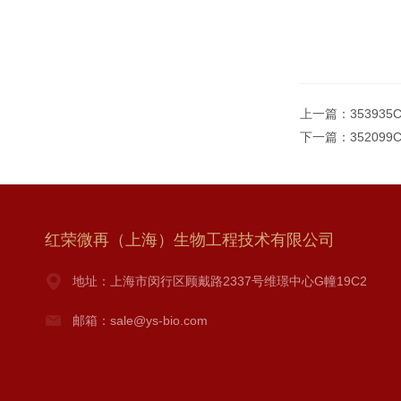
上一篇：
353935
下一篇：
352099
红荣微再（上海）生物工程技术有限公司
地址：上海市闵行区顾戴路2337号维璟中心G幢19C2
邮箱：sale@ys-bio.com