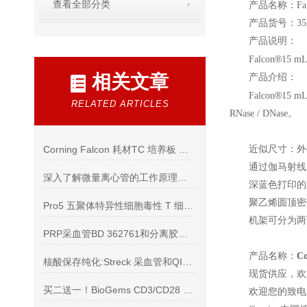
查看全部分类
产品名称：Fal
产品货号：352
产品说明：
®
Falcon
15 m
相关文章
产品介绍：
®
Falcon
15 m
RELATED ARTICLES
RNase / DNase。
Corning Falcon 耗材TC 培养板 细胞滤网 吸管 试管
近似尺寸：外径
通过伽马射线
深入了解微量离心管的工作原理有哪些？
深蓝色打印的
聚乙烯圆顶密
Pro5 五聚体特异性细胞毒性 T 细胞的理想检测工具
机架可分为两
PRP采血管BD 362761和分离胶作用
产品名称：
C
核酸保存纯化:Streck 采血管和QIAamp核酸纯化试剂盒
现货供应，欢
买二送一！BioGems CD3/CD28 单抗年末多重*！
欢迎您的致电 