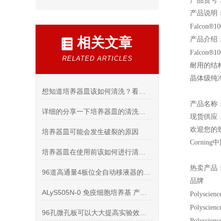
产品货号：3
产品说明
®
Falcon
10
相关文章
产品介绍
®
Falcon
1
RELATED ARTICLES
耐用的结
晶体级纯
想知道培养器皿该如何清洗？看看这些吧
产品名称
详细的分享一下培养器皿的清洗方法
现货供应
欢迎您的致
培养器皿可能会发生破裂的原因
Corning
中
培养器皿在使用前该如何进行清理洗
热卖产品
96道高通量4板位全自动移液器的特点
品牌 
ALyS505N-0 免疫细胞培养基 产品特性
Polyscien
Polyscienc
96孔微孔板可以大大提高实验效率并使实验结果更加和可靠
Polyscienc