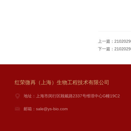
上一篇：
21020
下一篇：
210202
红荣微再（上海）生物工程技术有限公司
地址：上海市闵行区顾戴路2337号维璟中心G幢19C2
邮箱：sale@ys-bio.com