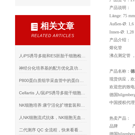
产品说明：
ä
L
nge: 75 mm
相关文章
ß
Ø
Au
en-
: 1,
Ø
Innen-
: 1,2
RELATED ARTICLES
产品介绍：
熔化管 
人iPS诱导多能和ES胚胎干细胞检测抗体干细胞综述
沸点测定管 
神经分化培养基的配方优化及功能验证
产品名称：
德
现货供应，欢
P800蛋白质组学采血管中的蛋白质组学的发展趋势
欢迎您的致电 
Cellartis 人/鼠iPS诱导多能干细胞/ES胚胎干细胞培养产品
德国hilg
中国授权代理
NK细胞培养:康宁活化扩增套装和宝日医GT-T551 H3无血清培养基
人NK细胞流式抗体，NK细胞无血清培养基
热卖产品：
品牌 产品
二代测序 QC 全流程，快来看看适合你的QC方案！！！
德国hilgen