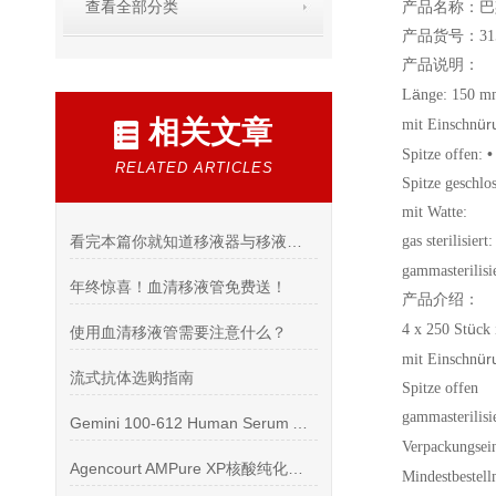
查看全部分类
产品名称：巴
产品货号：315
产品说明：
ä
L
nge: 150 
相关文章
ü
r
mit Einschn
•
Spitze offen:
RELATED ARTICLES
Spitze geschlo
mit Watte:
看完本篇你就知道移液器与移液管的区别有哪些了
gas sterilisiert:
gammasterilisi
年终惊喜！血清移液管免费送！
产品介绍：
ü
4 x 250 St
ck
使用血清移液管需要注意什么？
ü
r
mit Einschn
流式抗体选购指南
Spitze offen
gammasterilisi
Gemini 100-612 Human Serum AB 人AB血清
Verpackungsei
Agencourt AMPure XP核酸纯化试剂盒现货供应
Mindestbestell