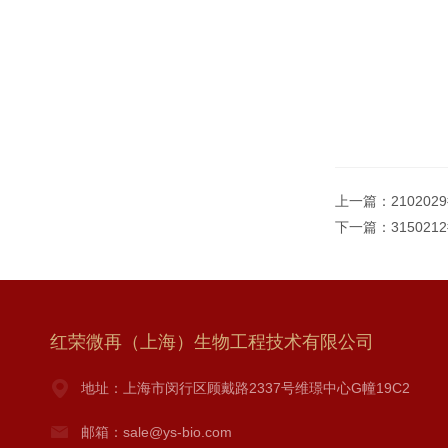
上一篇：
210202
下一篇：
31502
红荣微再（上海）生物工程技术有限公司
地址：上海市闵行区顾戴路2337号维璟中心G幢19C2
邮箱：sale@ys-bio.com