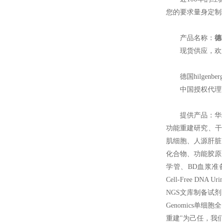
您的要求量身定
产品名称：
德
现货供应，欢
德国hilg
中国授权代理
提供产品：华
功能重建研究、干
肌细胞、人源肝脏
化合物、功能胶原蛋
学管、BD血浆准备管P
Cell-Free DN
NGS文库制备试剂盒
Genomics单细胞
重建"为己任，我