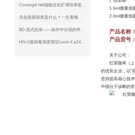
产品
Corning® NK细胞活化扩增培养套装操作方法
1.5ml微
2.0ml微
无创基因筛查是什么？一文看懂唐筛与无创筛查区别
BD 流式抗体——操作中出现的常见问题
产品名称
产品货号
HIV-1慢病毒滴度测定Lenti-X p24 Rapid Titer
关于公司：
红荣微再（上
的优良企业，以“
坚持提高核心技术
中国分子诊断的发