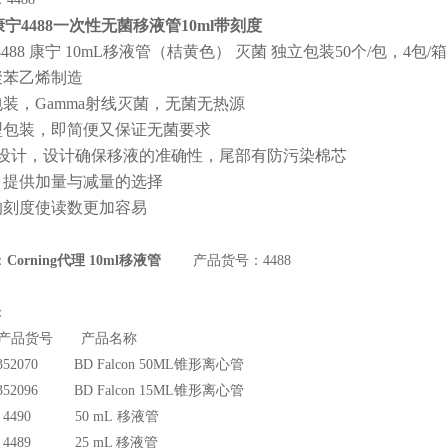
ng康宁4488一次性无菌移液管10ml带刻度
ng 4488 康宁 10mL移液管（桔黄色） 灭菌 独立包装50个/包，4包/箱
聚苯乙烯制造
包装，Gamma射线灭菌，无菌无热源
型包装，即简便又保证无菌要求
漏设计，设计确保移液的准确性，尾部有防污染棉芯
，提供加量与减量的选择
的刻度使读数更加容易
：
Corning代理 10ml移液管
产品货号：4488
：
产品货号 产品名称
070 BD Falcon 50ML
锥形离心管
096 BD Falcon 15ML
锥形离心管
g 4490 50 mL 移液管
g 4489 25 mL 移液管