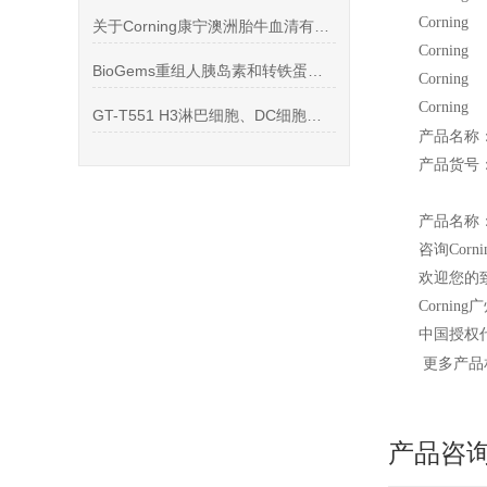
Cornin
关于Corning康宁澳洲胎牛血清有没有必要做灭活的说明
Cornin
BioGems重组人胰岛素和转铁蛋白—细胞无血清培养添加
Corning
Cornin
GT-T551 H3淋巴细胞、DC细胞、NK细胞培养基,1 L
产品名称：10
产品货号：
产品名称
咨询Corn
欢迎您的致
Corning
广
中国授权
更多产品相
产品咨