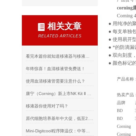
corni
Corni
● 用纯净的
相关文章
● 每支单独
RELATED ARTICLES
● 使用易开
● *的防滴
● 双向刻度
看完本篇你就知道移液器与移液管的区别有哪些了
● 颜色标记
年终惊喜！血清移液管免费送！
产品名称
使用血清移液管需要注意什么？
康宁（Corning）新上市NK Kit Ⅱ NK细胞培养全套解决方案
热卖产品
品牌 
移液器你使用对了吗？
BD 352
原代细胞培养基年中大促，低至2.8折，OMG
BD 352
Cornin
Mini-Digitcool程序降温仪：中等规模实验室的理想冷冻解决方案
Cornin