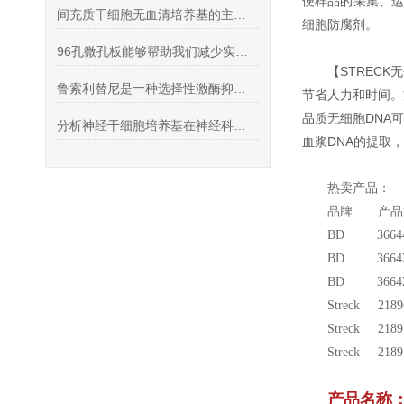
便样品的采集、运
间充质干细胞无血清培养基的主要作用是什么
细胞防腐剂。
96孔微孔板能够帮助我们减少实验室操作的时间和成本
【STREC
鲁索利替尼是一种选择性激酶抑制剂
节省人力和时间。
品质无细胞DNA
分析神经干细胞培养基在神经科学研究和医学应用中的重要性
血浆DNA的提取
热卖产品：
品牌 产
BD 366448
BD 36642
BD 366421
Streck 21
Streck 21
Streck 21
产品名称