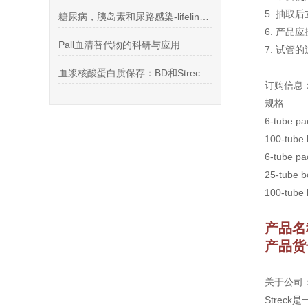
5. 抽
糖尿病，胰岛素和尿路感染-lifeline授权代理培养基
6. 产品
Pall血清替代物的科研与应用
7. 试
血浆核酸蛋白质保存：BD和Streck采血管
订购信息
规格
6-tube 
100-tube
6-tube 
25-tube
100-tube
产品名
产品货号
关于公司
Stre