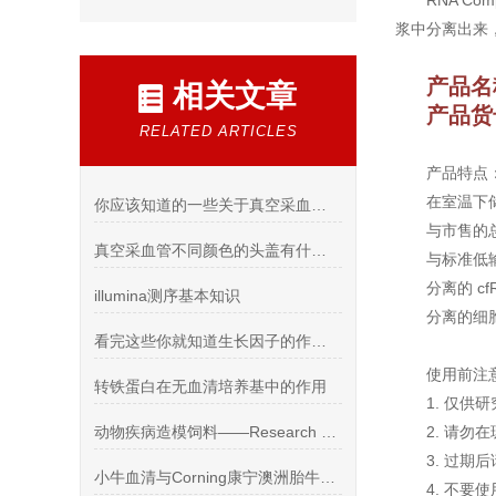
RNA C
浆中分离出来，c
产品名
相关文章
产品货号
RELATED ARTICLES
产品特点
在室温下
你应该知道的一些关于真空采血管的事？
与市售的
真空采血管不同颜色的头盖有什么意义你知道吗？
与标准低
分离的 c
illumina测序基本知识
分离的细
看完这些你就知道生长因子的作用是什么了
使用前注
转铁蛋白在无血清培养基中的作用
1. 仅
动物疾病造模饲料——Research Diets D12492
2. 请勿
3. 过期
小牛血清与Corning康宁澳洲胎牛血清的有何区别
4. 不