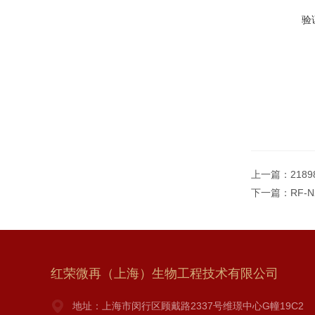
验
上一篇：
2189
下一篇：
RF-
红荣微再（上海）生物工程技术有限公司
地址：上海市闵行区顾戴路2337号维璟中心G幢19C2