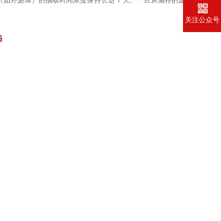
外囊泡（如外泌体）的抽取时间浓度保持长达 7 天。一旦从储存的血
关注公众号
6