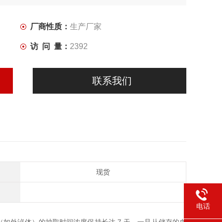
厂商性质：
生产厂家
访 问 量：
2392
联系我们
现货
电话