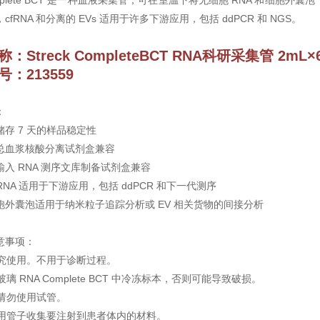
omplete BCT 是一种血液采集管，可在室温下将无细胞 RNA 和细胞
fRNA 和分离的 EVs 适用于许多下游应用，包括 ddPCR 和 NGS。
称：
Streck CompleteBCT RNA科研采集管 2mL×
：213559
：
储存 7 天的样品稳定性
总血浆核酸分离试剂盒兼容
输入 RNA 测序文库制备试剂盒兼容
fRNA 适用于下游应用，包括 ddPCR 和下一代测序
胞外囊泡适用于纳米粒子追踪分析或 EV 相关货物的间接分析
意事项：
供研究使用。不用于诊断过程。
在玻璃 RNA Complete BCT 中冷冻标本，否则可能导致破损。
后请勿使用试管。
要使用管子收集要注射到患者体内的材料。