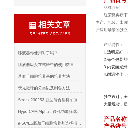
产品货号：R
品牌介绍
红荣微再旗下
生产、包装、出库
相关文章
户应用场景的独立
RELATED ARTICLES
产品特性：
1.透明度好
移液器你使用对了吗？
2.每个包装
移液器吸头在试验中的使用数量是非常巨大的
3.内表面光
4.耐温性佳：
造血干细胞培养基的培养方法
荧光微球的分类以及制备方法
独立设计，全
Streck 230253 新型混合塑料采血管原理
大量现货，质
HyperCAM Alpha：多孔功能筛选技术的革命性突破
产品名称
iPSC/ES胚胎干细胞培养基选择指南：重编程 维持 分化
产品货号：R