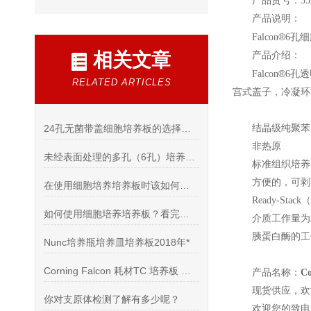
产品货号：353
产品说明：
®
Falcon
6
孔细
相关文章
产品介绍：
®
Falcon
6
孔透
RELATED ARTICLES
宫式盖子，冷凝环
24孔无菌带盖细胞培养板的选择和使用
结晶级纯聚苯
非热原
未经表面处理的多孔（6孔）培养板的处理方法可以分为以下几个步骤
标准组织培养
方便的，可剥
在使用细胞培养培养板时该如何选择？
Ready-Stack
（
如何使用细胞培养培养板？看完本篇你就明白了
介质工作量为2.
胰蛋白酶的工
Nunc培养瓶培养皿培养板2018年*
Corning Falcon 耗材TC 培养板 细胞滤网 吸管 试管
产品名称：
C
现货供应，欢
你对支原体检测了解有多少呢？
欢迎您的致电 