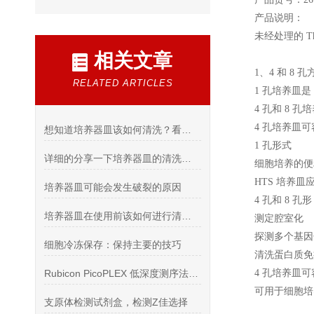
产品说明：
未经处理的 Th
相关文章
1
、4 和 8 
RELATED ARTICLES
1
孔培养皿是 
4
孔和 8 
4
孔培养皿可
想知道培养器皿该如何清洗？看看这些吧
1
孔形式
详细的分享一下培养器皿的清洗方法
细胞培养的便
HTS
培养皿
培养器皿可能会发生破裂的原因
4
孔和 8 孔形
培养器皿在使用前该如何进行清理洗
测定腔室化
探测多个基因
细胞冷冻保存：保持主要的技巧
清洗蛋白质免
Rubicon PicoPLEX 低深度测序法检测单细胞CNV
4
孔培养皿可
可用于细胞培
支原体检测试剂盒，检测Z佳选择