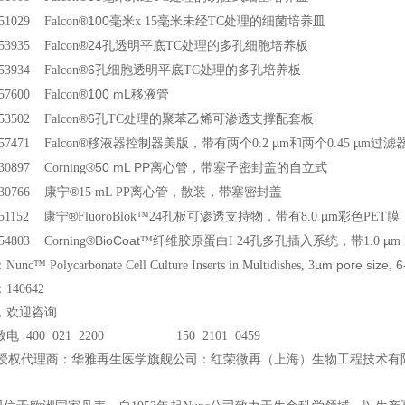
®
100
351029 Falcon
毫米x 15毫米未经TC处理的细菌培养皿
®
24
353935 Falcon
孔透明平底TC处理的多孔细胞培养板
®
6
353934 Falcon
孔细胞透明平底TC处理的多孔培养板
®
100 mL
357600 Falcon
移液管
®
6
353502 Falcon
孔TC处理的聚苯乙烯可渗透支撑配套板
®
µ
µ
357471 Falcon
移液器控制器美版，带有两个0.2
m
和两个0.45
m
过滤
®
50 mL PP
430897 Corning
离心管，带塞子密封盖的自立式
®
 430766
康宁
15 mL PP
离心管，散装，带塞密封盖
®
µ
 351152
康宁
FluoroBlok
™24孔板可渗透支持物，带有8.0
m
彩色PET膜
®
BioCoat
µ
354803 Corning
™纤维胶原蛋白I 24孔多孔插入系统，带1.0
m
µ
m pore size, 6
™ Polycarbonate Cell Culture Inserts in Multidishes, 3
40642
，欢迎咨询
电 400 021 2200 150 2101 0459
授权代理商：华雅再生医学旗舰公司：红荣微再（上海）生物工程技术有