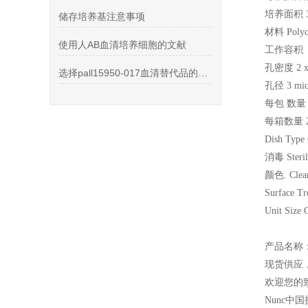
培养面积 3
储存培养基注意事项
材料 Polyca
使用人AB血清培养细胞的文献
工作容积（
孔密度 2 x 
选择pall15950-017血清替代品的理由,欢迎了解
孔径 3 mic
每包 数量 
每箱数量 
Dish Type 
消毒 Steril
颜色. Clea
Surface Tr
Unit Size 
产品名称
现货供应
欢迎您的致
Nunc
中国