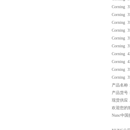
Corning 
Corning 
Corning 
Corning 
Corning 
Corning 
Corning 
Corning
Corning
Corning 
产品名称：Nunc
产品货号：1
现货供应
欢迎您的致
Nunc
中国