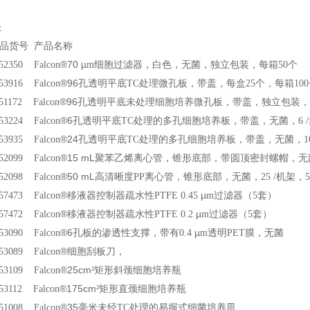
：
品货号 产品名称
®
70
µ
352350 Falcon
m
细胞过滤器，白色，无菌，独立包装，每箱50个
®
96
353916 Falcon
孔透明平底TC处理微孔板，带盖，每盒25个，每箱100
®
96
351172 Falcon
孔透明平底未处理细胞培养微孔板，带盖，独立包装，无
®
6
353224 Falcon
孔透明平底TC处理的多孔细胞培养板，带盖，无菌，6 /袋
®
24
353935 Falcon
孔透明平底TC处理的多孔细胞培养板，带盖，无菌，10个
®
15 mL
352099 Falcon
聚苯乙烯离心管，锥形底部，带圆顶密封螺帽，无菌，5
®
50 mL
352098 Falcon
高清晰度PP离心管，锥形底部，无菌，25 /机架，50
®
µ
357473 Falcon
移液器控制器疏水性PTFE 0.45
m
过滤器（5套）
®
µ
357472 Falcon
移液器控制器疏水性PTFE 0.2
m
过滤器（5套）
®
6
µ
353090 Falcon
孔板的渗透性支撑，带有0.4
m
透明PET膜，无菌
®
353089 Falcon
细胞刮板刀，
®
25cm
353109 Falcon
²矩形斜颈细胞培养瓶
®
175cm
353112 Falcon
²矩形直颈细胞培养瓶
®
35
351008 Falcon
毫米未经TC处理的易握式细菌培养皿