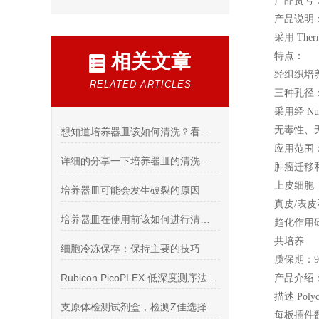
产品货号：1
产品说明
采用 Th
相关文章
特点：
经组织培
RELATED ARTICLES
三种孔径：0
采用经 Nu
无毒性、
想知道培养器皿该如何清洗？看看这些吧
应用范围
详细的分享一下培养器皿的清洗方法
肿瘤迁移
上皮细胞（
培养器皿可能会发生破裂的原因
真皮/表
培养器皿在使用前该如何进行清理洗
趋化作用
共培养
细胞冷冻保存：保持主要的技巧
质保期：9
Rubicon PicoPLEX 低深度测序法检测单细胞CNV
产品介绍
描述 Polycar
支原体检测试剂盒，检测Z佳选择
每板插件数