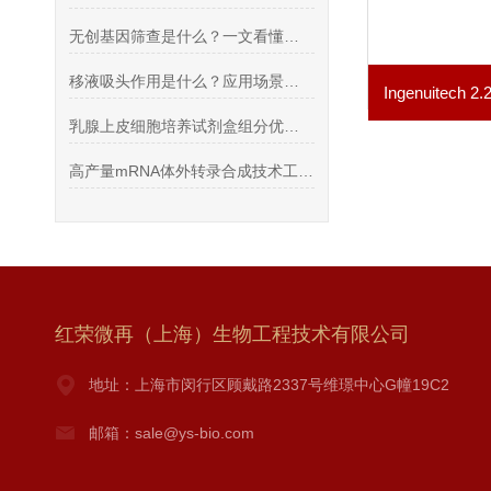
无创基因筛查是什么？一文看懂唐筛与无创筛查区别
移液吸头作用是什么？应用场景介绍
乳腺上皮细胞培养试剂盒组分优化与体外培养实操技术
高产量mRNA体外转录合成技术工艺解析｜Takara T7 转录试剂盒应用方案
红荣微再（上海）生物工程技术有限公司
地址：上海市闵行区顾戴路2337号维璟中心G幢19C2
邮箱：sale@ys-bio.com