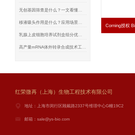
无创基因筛查是什么？一文看懂唐筛与无创筛查区别
移液吸头作用是什么？应用场景介绍
乳腺上皮细胞培养试剂盒组分优化与体外培养实操技术
高产量mRNA体外转录合成技术工艺解析｜Takara T7 转录试剂盒应用方案
红荣微再（上海）生物工程技术有限公司
地址：上海市闵行区顾戴路2337号维璟中心G幢19C2
邮箱：sale@ys-bio.com